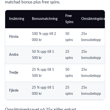
matchad bonus plus free spins.
Free
Insättning
Bonusmatchning
Omsättningskrav
Spins
100 % upp till 2
50
25x
Första
000 kr
spins
bonusbelopp
50 % upp till 1
25
25x
Andra
500 kr
spins
bonusbelopp
25 % upp till 1
50
25x
Tredje
500 kr
spins
bonusbelopp
25 % upp till 1
25
25x
Fjärde
000 kr
spins
bonusbelopp
Omsättningskravet på 25x gäller enbart