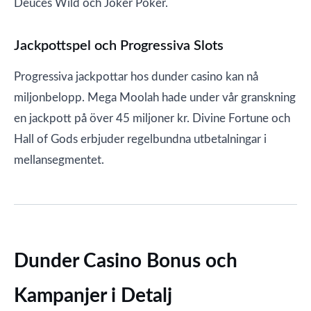
Deuces Wild och Joker Poker.
Jackpottspel och Progressiva Slots
Progressiva jackpottar hos dunder casino kan nå
miljonbelopp. Mega Moolah hade under vår granskning
en jackpott på över 45 miljoner kr. Divine Fortune och
Hall of Gods erbjuder regelbundna utbetalningar i
mellansegmentet.
Dunder Casino Bonus och
Kampanjer i Detalj