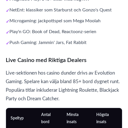
NetEnt: klassiker som Starburst och Gonzo's Quest
Microgaming: jackpottspel som Mega Moolah
Play'n GO: Book of Dead, Reactoonz-serien
Push Gaming: Jammin' Jars, Fat Rabbit
Live Casino med Riktiga Dealers
Live-sektionen hos casino dunder drivs av Evolution
Gaming. Spelare kan välja bland 85+ bord dygnet runt.
Populära titlar inkluderar Lightning Roulette, Blackjack
Party och Dream Catcher.
Antal
Minsta
Högsta
Speltyp
bord
insats
insats