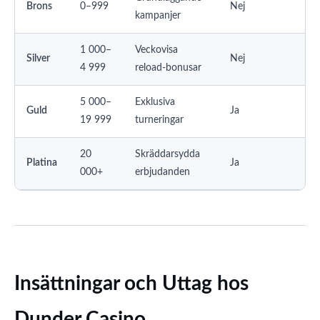
Brons
0–999
Nej
kampanjer
1 000–
Veckovisa
Silver
Nej
4 999
reload-bonusar
5 000–
Exklusiva
Guld
Ja
19 999
turneringar
20
Skräddarsydda
Platina
Ja
000+
erbjudanden
Insättningar och Uttag hos
Dunder Casino