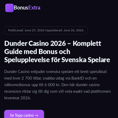
Bonus
Extra
B
Publicerad: June 25, 2026
·
Uppdaterad: June 26, 2026
Dunder Casino 2026 – Komplett
Guide med Bonus och
Spelupplevelse för Svenska Spelare
Dunder Casino erbjuder svenska spelare ett brett spelutbud
med över 2 700 titlar, snabba uttag via BankID och en
välkomstbonus upp till 6 000 kr. Den här dunder casino
recension riktar sig till dig som vill veta exakt vad plattformen
levererar 2026.
Se Topp casino →