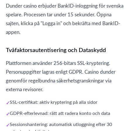
Dunder casino erbjuder BankID-inloggning för svenska
spelare. Processen tar under 15 sekunder. Öppna
sajten, klicka på "Logga in" och bekräfta med BankID-
appen.
Tvåfaktorsautentisering och Dataskydd
Plattformen använder 256-bitars SSL-kryptering.
Personuppgifter lagras enligt GDPR. Casino dunder
genomför regelbundna säkerhetsgranskningar via
externa revisorer.
SSL-certifikat: aktiv kryptering på alla sidor
GDPR-efterlevnad: rätt att radera konto och data
Sessionshantering: automatisk utloggning efter 30