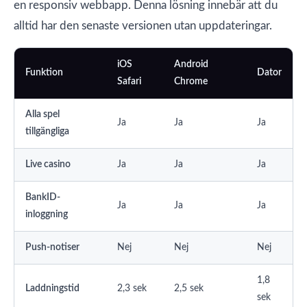
en responsiv webbapp. Denna lösning innebär att du
alltid har den senaste versionen utan uppdateringar.
iOS
Android
Funktion
Dator
Safari
Chrome
Alla spel
Ja
Ja
Ja
tillgängliga
Live casino
Ja
Ja
Ja
BankID-
Ja
Ja
Ja
inloggning
Push-notiser
Nej
Nej
Nej
1,8
Laddningstid
2,3 sek
2,5 sek
sek